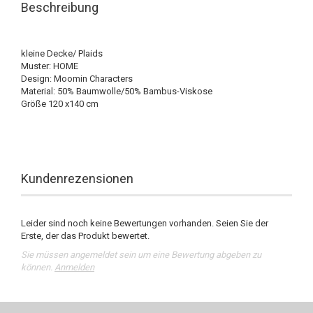
Beschreibung
kleine Decke/ Plaids
Muster: HOME
Design: Moomin Characters
Material: 50% Baumwolle/50% Bambus-Viskose
Größe 120 x140 cm
Kundenrezensionen
Leider sind noch keine Bewertungen vorhanden. Seien Sie der
Erste, der das Produkt bewertet.
Sie müssen angemeldet sein um eine Bewertung abgeben zu
können.
Anmelden